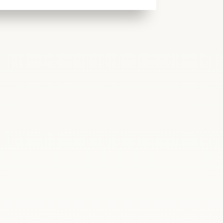
iniaka-Kamysza, oraz Sekretarz Stanu w
basadzie RP w Madrycie...