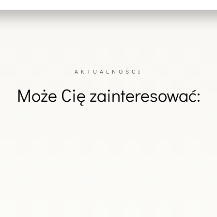
AKTUALNOŚCI
Może Cię zainteresować:
cił Wicepremiera i Ministra Obrony Narodowej RP, Władysława Kos
ę Sobkowiak-Czarnecką.Podczas uroczystości zorganizowanej w Am