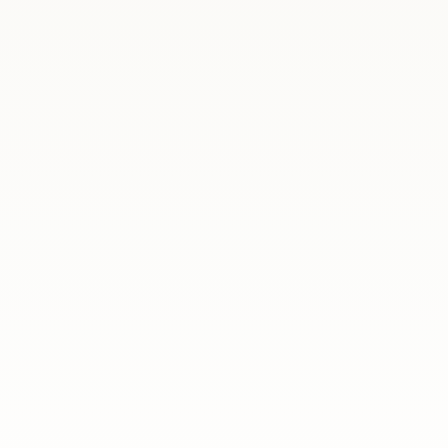
sychologicznych z cyklu „Wyzwania życia na emigracji”. Tym razem
acy mieszkający w Hiszpanii mierzą się na co dzień.Podczas trzech 