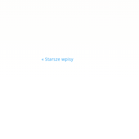
ania
Z ogromną radością informujemy, że działa
sprawowania opieki Senatu Rzeczypospolitej 
« Starsze wpisy