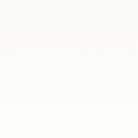
ania
Za nami kolejna edycja warsztatów prawno-p
porozmawiać o zagadnieniach, z którymi Pol