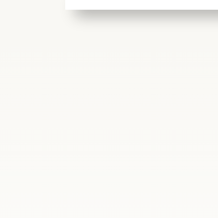
ania
W dniach 22–23 czerwca 2026 r. Madryt goś
Ministerstwie Obrony Narodowej, Magdalen