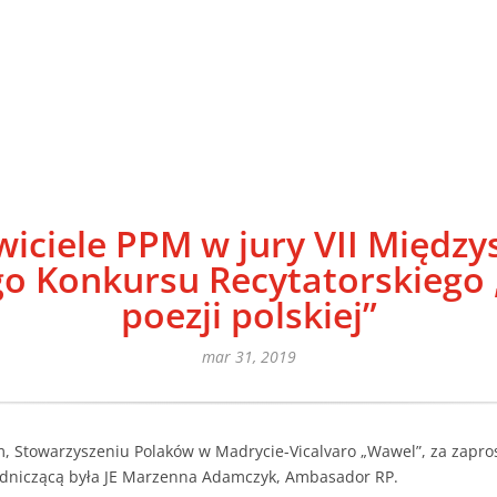
iciele PPM w jury VII Międz
go Konkursu Recytatorskiego
poezji polskiej”
mar 31, 2019
, Stowarzyszeniu Polaków w Madrycie-Vicalvaro „Wawel”, za zapros
wodniczącą była JE Marzenna Adamczyk, Ambasador RP.