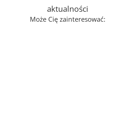
aktualności
Może Cię zainteresować:
 se encuentran con mentores en Madrid?¡Un enriquecedor intercamb
 del programa PPM Mój Mentor demostró lo valioso que puede ser r