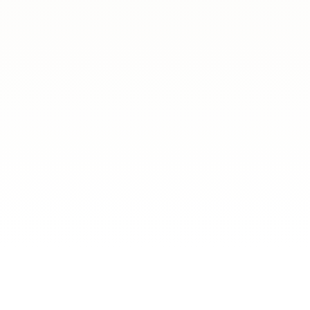
ado 5 de junio, la Escuela Polaca de la Embajada de la República d
l programa gratuito de mentoría para jóvenes de la comunidad pol