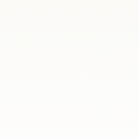
fensa Nacional, Władysław Kosiniak-Kamysz,
 Durante la...
l extranjero». En esta ocasión nos reunimos
 en...