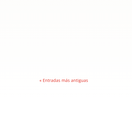
ania
¡Qué tarde tan inspiradora vivimos! El pas
muy especial con varios de los mentores de
« Entradas más antiguas