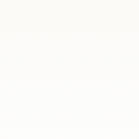
recibió al vicepresidente del Gobierno de Polonia y ministro de De
l Ministerio de Defensa Nacional, Magdalena Sobkowiak-Czarnecka.
clo de talleres jurídicos y psicológicos «Los retos de la vida en e
os desafíos cotidianos a los que se enfrentan los polacos que viven