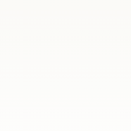
ania
Los días 22 y 23 de junio de 2026, Madrid 
acompañado por la secretaria de Estado de
ania
Ha concluido una nueva edición de nuestro ci
en formato online para abordar algunos de l