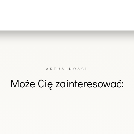
AKTUALNOŚCI
Może Cię zainteresować: