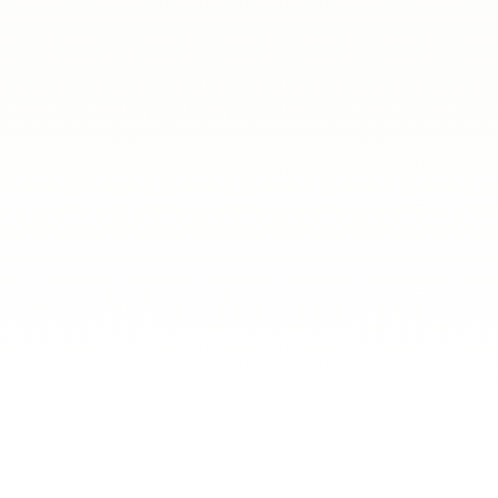
e Polonia en Madrid acogió un encuentro
aca en España....